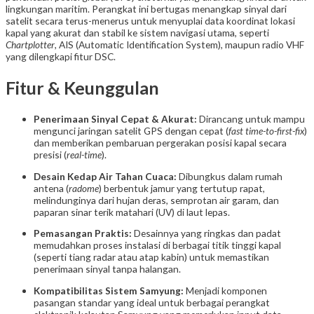
lingkungan maritim. Perangkat ini bertugas menangkap sinyal dari
satelit secara terus-menerus untuk menyuplai data koordinat lokasi
kapal yang akurat dan stabil ke sistem navigasi utama, seperti
Chartplotter
, AIS (Automatic Identification System), maupun radio VHF
yang dilengkapi fitur DSC.
Fitur & Keunggulan
Penerimaan Sinyal Cepat & Akurat:
Dirancang untuk mampu
mengunci jaringan satelit GPS dengan cepat (
fast time-to-first-fix
)
dan memberikan pembaruan pergerakan posisi kapal secara
presisi (
real-time
).
Desain Kedap Air Tahan Cuaca:
Dibungkus dalam rumah
antena (
radome
) berbentuk jamur yang tertutup rapat,
melindunginya dari hujan deras, semprotan air garam, dan
paparan sinar terik matahari (UV) di laut lepas.
Pemasangan Praktis:
Desainnya yang ringkas dan padat
memudahkan proses instalasi di berbagai titik tinggi kapal
(seperti tiang radar atau atap kabin) untuk memastikan
penerimaan sinyal tanpa halangan.
Kompatibilitas Sistem Samyung:
Menjadi komponen
pasangan standar yang ideal untuk berbagai perangkat