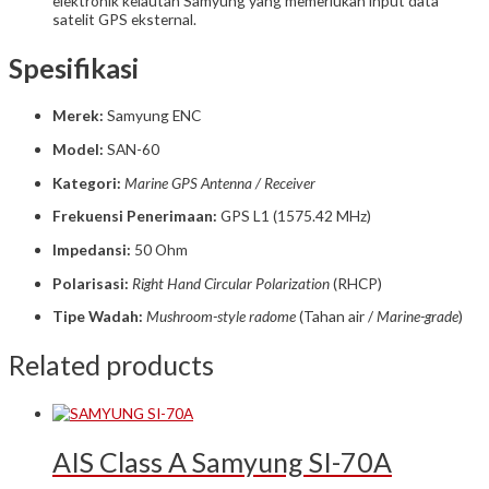
elektronik kelautan Samyung yang memerlukan input data
satelit GPS eksternal.
Spesifikasi
Merek:
Samyung ENC
Model:
SAN-60
Kategori:
Marine GPS Antenna / Receiver
Frekuensi Penerimaan:
GPS L1 (1575.42 MHz)
Impedansi:
50 Ohm
Polarisasi:
Right Hand Circular Polarization
(RHCP)
Tipe Wadah:
Mushroom-style radome
(Tahan air /
Marine-grade
)
Related products
AIS Class A Samyung SI-70A