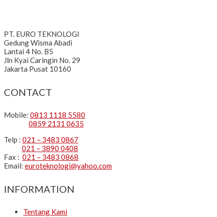
PT. EURO TEKNOLOGI
Gedung Wisma Abadi
Lantai 4 No. B5
Jln Kyai Caringin No. 29
Jakarta Pusat 10160
CONTACT
Mobile:
0813 1118 5580
0859 2131 0635
Telp :
021 – 3483 0867
021 – 3890 0408
Fax :
021 – 3483 0868
Email:
euroteknologi@yahoo.com
INFORMATION
Tentang Kami