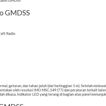
Radio GMDSS
io GMDSS
raft Radio
l, getaran, dan tahan jatuh (dari ketinggian 1 m). Setelah melewa
tentukan oleh resolusi IMO MSC.149 (77) dan peraturan terkait la
udah dibaca. Indikator LED yang terang di bagian atas panel menunju