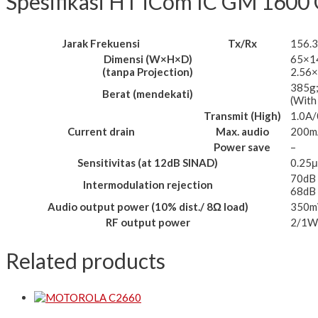
Spesifikasi HT iCom IC GM 160
Jarak Frekuensi
Tx/Rx
156.
Dimensi (W×H×D)
65×1
(tanpa Projection)
2.56×
385g;
Berat (mendekati)
(With
Transmit (High)
1.0A
Current drain
Max. audio
200m
Power save
–
Sensitivitas (at 12dB SINAD)
0.25μ
70dB 
Intermodulation rejection
68dB
Audio output power (10% dist./ 8Ω load)
350mW
RF output power
2/1W
Related products