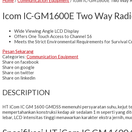
Home
/
Communication Equipment
/ Icom IC-GM1600E Two Way 
Icom IC-GM1600E Two Way Rad
Wide Viewing Angle LCD Display
Offers One Touch Access to Channel 16
Meets the Strict Environmental Requirements for Survival C
Pesan Sekarang
Categories:
Communication Equipment
Share on facebook
Share on google
Share on twitter
Share on linkedin
DESCRIPTION
HT iCom IC GM 1600 GMDSS memenuhi persyaratan suhu, kejut terma
mempertahankan konstruksi kedap air sedalam 1 m seperti yang di
lebar, LCD intensitas tinggi menawarkan karakter ekstra jernih, m