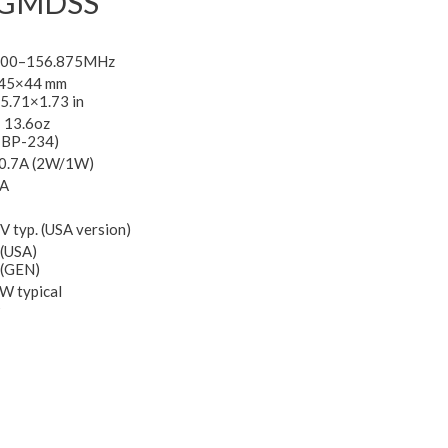
0 GMDSS
300–156.875MHz
45×44 mm
5.71×1.73 in
 13.6oz
 BP-234)
/0.7A (2W/1W)
A
V typ. (USA version)
(USA)
 (GEN)
 typical