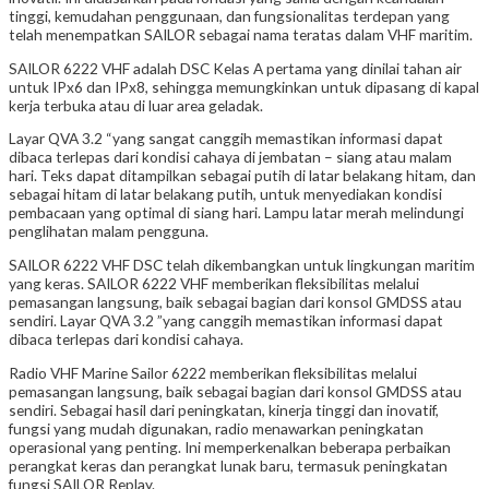
tinggi, kemudahan penggunaan, dan fungsionalitas terdepan yang
telah menempatkan SAILOR sebagai nama teratas dalam VHF maritim.
SAILOR 6222 VHF adalah DSC Kelas A pertama yang dinilai tahan air
untuk IPx6 dan IPx8, sehingga memungkinkan untuk dipasang di kapal
kerja terbuka atau di luar area geladak.
Layar QVA 3.2 “yang sangat canggih memastikan informasi dapat
dibaca terlepas dari kondisi cahaya di jembatan – siang atau malam
hari. Teks dapat ditampilkan sebagai putih di latar belakang hitam, dan
sebagai hitam di latar belakang putih, untuk menyediakan kondisi
pembacaan yang optimal di siang hari. Lampu latar merah melindungi
penglihatan malam pengguna.
SAILOR 6222 VHF DSC telah dikembangkan untuk lingkungan maritim
yang keras. SAILOR 6222 VHF memberikan fleksibilitas melalui
pemasangan langsung, baik sebagai bagian dari konsol GMDSS atau
sendiri. Layar QVA 3.2 ”yang canggih memastikan informasi dapat
dibaca terlepas dari kondisi cahaya.
Radio VHF Marine Sailor 6222 memberikan fleksibilitas melalui
pemasangan langsung, baik sebagai bagian dari konsol GMDSS atau
sendiri. Sebagai hasil dari peningkatan, kinerja tinggi dan inovatif,
fungsi yang mudah digunakan, radio menawarkan peningkatan
operasional yang penting. Ini memperkenalkan beberapa perbaikan
perangkat keras dan perangkat lunak baru, termasuk peningkatan
fungsi SAILOR Replay.