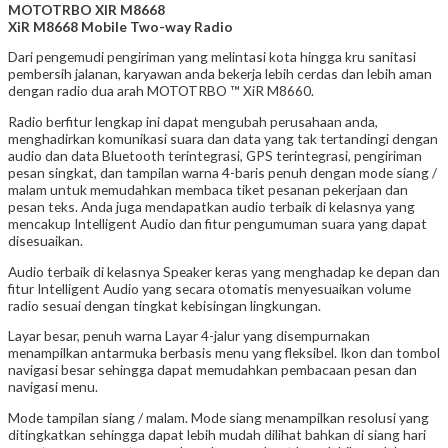
MOTOTRBO XIR M8668
XiR M8668 Mobile Two-way Radio
Dari pengemudi pengiriman yang melintasi kota hingga kru sanitasi
pembersih jalanan, karyawan anda bekerja lebih cerdas dan lebih aman
dengan radio dua arah MOTOTRBO ™ XiR M8660.
Radio berfitur lengkap ini dapat mengubah perusahaan anda,
menghadirkan komunikasi suara dan data yang tak tertandingi dengan
audio dan data Bluetooth terintegrasi, GPS terintegrasi, pengiriman
pesan singkat, dan tampilan warna 4-baris penuh dengan mode siang /
malam untuk memudahkan membaca tiket pesanan pekerjaan dan
pesan teks. Anda juga mendapatkan audio terbaik di kelasnya yang
mencakup Intelligent Audio dan fitur pengumuman suara yang dapat
disesuaikan.
Audio terbaik di kelasnya Speaker keras yang menghadap ke depan dan
fitur Intelligent Audio yang secara otomatis menyesuaikan volume
radio sesuai dengan tingkat kebisingan lingkungan.
Layar besar, penuh warna Layar 4-jalur yang disempurnakan
menampilkan antarmuka berbasis menu yang fleksibel. Ikon dan tombol
navigasi besar sehingga dapat memudahkan pembacaan pesan dan
navigasi menu.
Mode tampilan siang / malam. Mode siang menampilkan resolusi yang
ditingkatkan sehingga dapat lebih mudah dilihat bahkan di siang hari