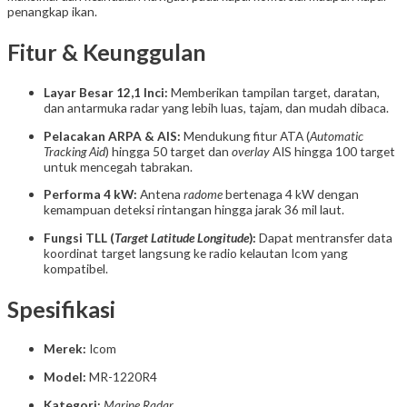
penangkap ikan.
Fitur & Keunggulan
Layar Besar 12,1 Inci:
Memberikan tampilan target, daratan,
dan antarmuka radar yang lebih luas, tajam, dan mudah dibaca.
Pelacakan ARPA & AIS:
Mendukung fitur ATA (
Automatic
Tracking Aid
) hingga 50 target dan
overlay
AIS hingga 100 target
untuk mencegah tabrakan.
Performa 4 kW:
Antena
radome
bertenaga 4 kW dengan
kemampuan deteksi rintangan hingga jarak 36 mil laut.
Fungsi TLL (
Target Latitude Longitude
):
Dapat mentransfer data
koordinat target langsung ke radio kelautan Icom yang
kompatibel.
Spesifikasi
Merek:
Icom
Model:
MR-1220R4
Kategori:
Marine Radar