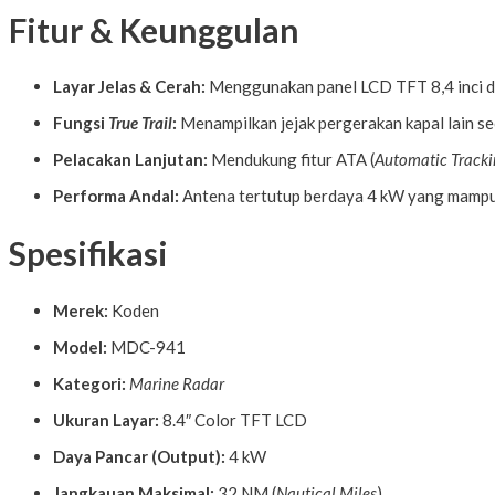
Fitur & Keunggulan
Layar Jelas & Cerah:
Menggunakan panel LCD TFT 8,4 inci de
Fungsi
True Trail
:
Menampilkan jejak pergerakan kapal lain s
Pelacakan Lanjutan:
Mendukung fitur ATA (
Automatic Tracki
Performa Andal:
Antena tertutup berdaya 4 kW yang mampu 
Spesifikasi
Merek:
Koden
Model:
MDC-941
Kategori:
Marine Radar
Ukuran Layar:
8.4″ Color TFT LCD
Daya Pancar (Output):
4 kW
Jangkauan Maksimal:
32 NM (
Nautical Miles
)