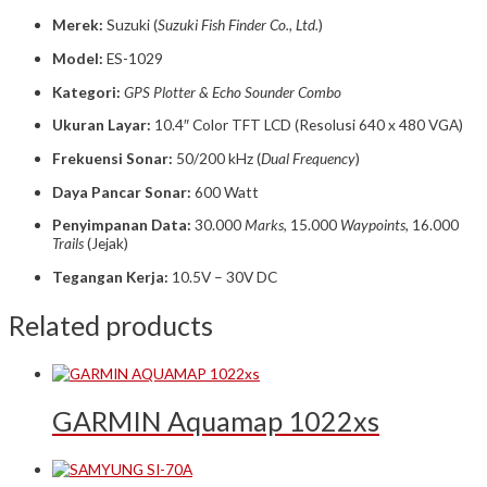
Merek:
Suzuki (
Suzuki Fish Finder Co., Ltd.
)
Model:
ES-1029
Kategori:
GPS Plotter & Echo Sounder Combo
Ukuran Layar:
10.4″ Color TFT LCD (Resolusi 640 x 480 VGA)
Frekuensi Sonar:
50/200 kHz (
Dual Frequency
)
Daya Pancar Sonar:
600 Watt
Penyimpanan Data:
30.000
Marks
, 15.000
Waypoints
, 16.000
Trails
(Jejak)
Tegangan Kerja:
10.5V – 30V DC
Related products
GARMIN Aquamap 1022xs