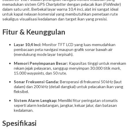
memadukan sistem GPS
Chartplotter
dengan pelacak ikan (
Fishfinder
)
dalam satu unit. Berbekal layar warna 10,4 inci, alat ini sangat ideal
untuk kapal nelayan komersial yang membutuhkan pemetaan rute
sekaligus visualisasi kedalaman dan target ikan yang presisi.
Fitur & Keunggulan
Layar 10,4 Inci:
Monitor TFT LCD yang luas memudahkan
pembacaan peta navigasi maupun grafik sonar bawah air
(mendukung mode layar terpisah).
Memori Penyimpanan Besar:
Kapasitas tinggi untuk merekam
rekam jejak pelayaran, sanggup menyimpan 30.000 titik
mark
,
15.000
waypoints
, dan 50 rute.
Sonar Frekuensi Ganda:
Beroperasi di frekuensi 50 kHz (laut
dalam) dan 200 kHz (detail dangkal) untuk pelacakan ikan yang
fleksibel.
Sistem Alarm Lengkap:
Memiliki fitur peringatan otomatis
seperti alarm kedatangan, jangkar, keluar jalur, dan batasan
kedalaman.
Spesifikasi