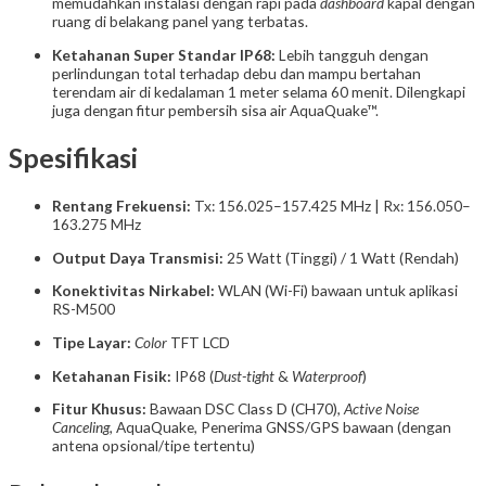
memudahkan instalasi dengan rapi pada
dashboard
kapal dengan
ruang di belakang panel yang terbatas.
Ketahanan Super Standar IP68:
Lebih tangguh dengan
perlindungan total terhadap debu dan mampu bertahan
terendam air di kedalaman 1 meter selama 60 menit. Dilengkapi
juga dengan fitur pembersih sisa air AquaQuake™.
Spesifikasi
Rentang Frekuensi:
Tx: 156.025–157.425 MHz | Rx: 156.050–
163.275 MHz
Output Daya Transmisi:
25 Watt (Tinggi) / 1 Watt (Rendah)
Konektivitas Nirkabel:
WLAN (Wi-Fi) bawaan untuk aplikasi
RS-M500
Tipe Layar:
Color
TFT LCD
Ketahanan Fisik:
IP68 (
Dust-tight
&
Waterproof
)
Fitur Khusus:
Bawaan DSC Class D (CH70),
Active Noise
Canceling
, AquaQuake, Penerima GNSS/GPS bawaan (dengan
antena opsional/tipe tertentu)