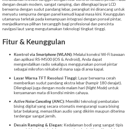
dengan desain modern, sangat ramping, dan dilengkapi layar LCD
berwarna dengan sudut pandang lebar, perangkat ini dirancang untuk
menyatu sempurna dengan panel kemudi kapal masa kini. Keunggulan
utamanya terletak pada kemampuan integrasi dengan ponsel pintar,
menjadikannya pilihan tercanggih bagi profesional dan pencinta
navigasi laut yang mengutamakan teknologi tingkat tinggi.
Fitur & Keunggulan
Kontrol via
Smartphone
(WLAN):
Melalui koneksi Wi-Fi bawaan
dan aplikasi RS-M500 (iOS & Android), Anda dapat
mengendalikan radio sekaligus menggunakan ponsel pintar
sebagai mikrofon nirkabel di mana saja di area kapal.
Layar Warna TFT Resolusi Tinggi:
Layar berwarna cerah
memberikan sudut pandang ekstra lebar (hampir 180 derajat).
Dilengkapi juga dengan mode malam hari (
Night Mode
) untuk
kenyamanan mata di kondisi minim cahaya.
Active Noise Canceling
(ANC):
Memiliki teknologi pembatalan
bising digital yang secara otomatis mengurangi suara bising
latar belakang, memastikan audio yang dikirim maupun diterima
terdengar sangat jernih.
Desain Ramping & Elegan:
Kedalaman bodi yang sangat tipis