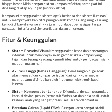
hingga besar. Mirip dengan sistem kompas reflektor, perangkat ini
dipasang di atap anjungan (
monkey island
).
Kompas ini menggunakan sistem optik berlensa dan sistem iluminasi
untuk memproyeksikan citra piringan arah kompas langsung ke ruang
kemudi di bawahnya, sehingga juru mudi dapat bernavigasi tanpa
gangguan interferensi elektronik dari dalam anjungan.
Fitur & Keunggulan
Sistem Proyeksi Visual:
Menggunakan lensa dan penerangan
internal untuk memproyeksikan gambar skala kompas yang
tajam dan terang ke ruang kemudi, ideal untuk pembacaan siang
maupun malam hari.
Akurasi Tinggi (Bebas Gangguan):
Pemasangan di geladak
atas memastikan kompas terisolasi dari gangguan medan
magnet yang ditimbulkan oleh instrumen elektronik kapal
lainnya.
Sistem Kompensator Lengkap:
Dilengkapi dengan perangkat
koreksi deviasi penuh (termasuk
flinders bar
dan bola besi) untuk
kalibrasi arah yang sangat presisi sesuai standar maritim.
Peredam Cairan (
Liquid-Filled
):
Piringan kartu sangat stabil
dan anti-guncangan karena diredam oleh cairan khusus yang