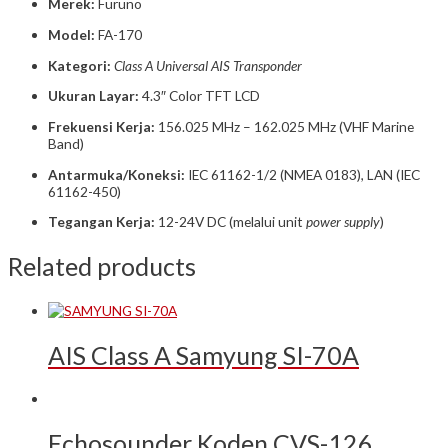
Merek:
Furuno
Model:
FA-170
Kategori:
Class A Universal AIS Transponder
Ukuran Layar:
4.3″ Color TFT LCD
Frekuensi Kerja:
156.025 MHz – 162.025 MHz (VHF Marine
Band)
Antarmuka/Koneksi:
IEC 61162-1/2 (NMEA 0183), LAN (IEC
61162-450)
Tegangan Kerja:
12-24V DC (melalui unit
power supply
)
Related products
AIS Class A Samyung SI-70A
Echosounder Koden CVS-126