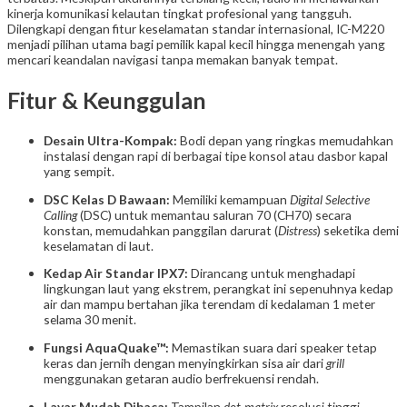
kinerja komunikasi kelautan tingkat profesional yang tangguh.
Dilengkapi dengan fitur keselamatan standar internasional, IC-M220
menjadi pilihan utama bagi pemilik kapal kecil hingga menengah yang
mencari keandalan navigasi tanpa memakan banyak tempat.
Fitur & Keunggulan
Desain Ultra-Kompak:
Bodi depan yang ringkas memudahkan
instalasi dengan rapi di berbagai tipe konsol atau dasbor kapal
yang sempit.
DSC Kelas D Bawaan:
Memiliki kemampuan
Digital Selective
Calling
(DSC) untuk memantau saluran 70 (CH70) secara
konstan, memudahkan panggilan darurat (
Distress
) seketika demi
keselamatan di laut.
Kedap Air Standar IPX7:
Dirancang untuk menghadapi
lingkungan laut yang ekstrem, perangkat ini sepenuhnya kedap
air dan mampu bertahan jika terendam di kedalaman 1 meter
selama 30 menit.
Fungsi AquaQuake™:
Memastikan suara dari speaker tetap
keras dan jernih dengan menyingkirkan sisa air dari
grill
menggunakan getaran audio berfrekuensi rendah.
Layar Mudah Dibaca:
Tampilan
dot-matrix
resolusi tinggi